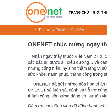
TRANG CHỦ
GIỚI TH
Trang chủ
Tin tức
Tin tức - Sự kiện
ONENET chúc mừng ngày thầ
Nhân ngày thầy thuốc Việt Nam 27-2, O
các bác sĩ, dược sĩ, điều dưỡng… và cán
những cống hiến, hy sinh thầm lặng vì sứ
sức khỏe, hạnh phúc, thành công trong 
ONENET đã gửi những đóa hoa tri ân tư
ONENET sẽ luôn sát cánh và hỗ trợ cùng 
thành công luôn xứng đáng với sự tôn vi
Cám ơn các bệnh viện đã đồng hành và ti