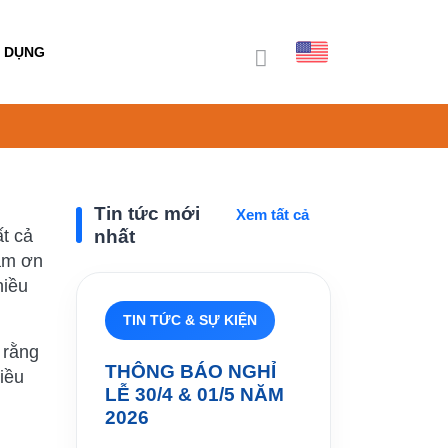
 DỤNG
Tin tức mới
Xem tất cả
t cả
nhất
cám ơn
hiều
TIN TỨC & SỰ KIỆN
 rằng
THÔNG BÁO NGHỈ
iều
LỄ 30/4 & 01/5 NĂM
2026