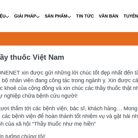
IỆU
GIẢI PHÁP
SẢN PHẨM
TIN TỨC
VĂN BẢN
TUYỂN
y thuốc Việt Nam
NENET xin được gửi những lời chúc tốt đẹp nhất đến tấ
 bộ nhân viên đang công tác trong ngành y. Xin được 
c khoẻ của cộng đồng và xin chúc các thầy thuốc thật n
sự nghiệp chữa bệnh cứu người!
ơi thắm tới các bệnh viện, bác sĩ, khách hàng… Mong
các bệnh viện để hoàn thành tốt nhiệm vụ và gặt hái nh
nh của xã hội “Thầy thuốc như mẹ hiền”
n tưởng chúng tôi!