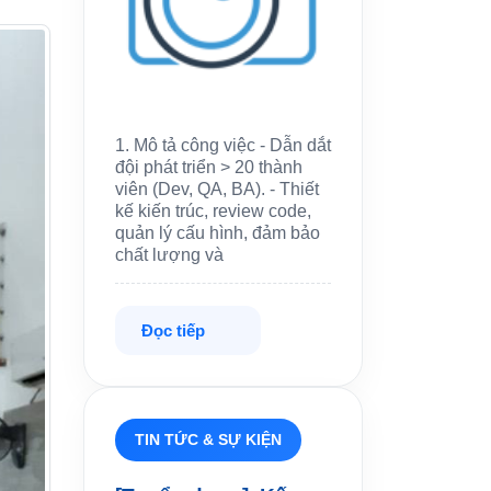
1. Mô tả công việc - Dẫn dắt
đội phát triển > 20 thành
viên (Dev, QA, BA). - Thiết
kế kiến trúc, review code,
quản lý cấu hình, đảm bảo
chất lượng và
Đọc tiếp
TIN TỨC & SỰ KIỆN