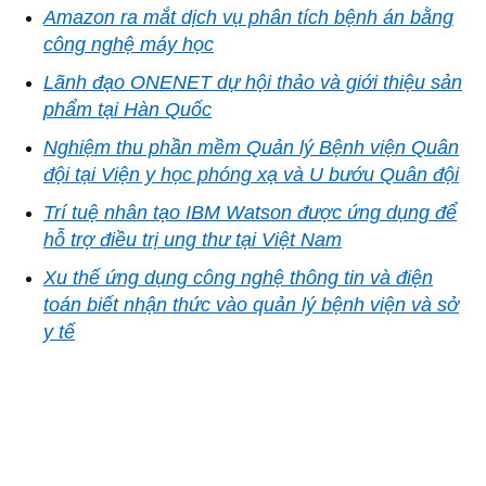
Amazon ra mắt dịch vụ phân tích bệnh án bằng
công nghệ máy học
Lãnh đạo ONENET dự hội thảo và giới thiệu sản
phẩm tại Hàn Quốc
Nghiệm thu phần mềm Quản lý Bệnh viện Quân
đội tại Viện y học phóng xạ và U bướu Quân đội
Trí tuệ nhân tạo IBM Watson được ứng dụng để
hỗ trợ điều trị ung thư tại Việt Nam
Xu thế ứng dụng công nghệ thông tin và điện
toán biết nhận thức vào quản lý bệnh viện và sở
y tế