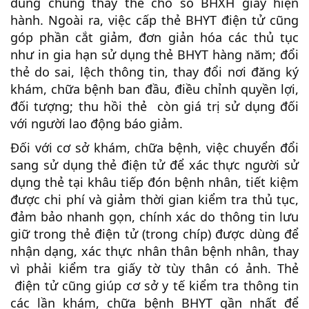
dùng chung thay thế cho sổ BHXH giấy hiện
hành. Ngoài ra, việc cấp thẻ BHYT điện tử cũng
góp phần cắt giảm, đơn giản hóa các thủ tục
như in gia hạn sử dụng thẻ BHYT hàng năm; đổi
thẻ do sai, lệch thông tin, thay đổi nơi đăng ký
khám, chữa bệnh ban đầu, điều chỉnh quyền lợi,
đối tượng; thu hồi thẻ còn giá trị sử dụng đối
với người lao động báo giảm.
Đối với cơ sở khám, chữa bệnh, việc chuyển đổi
sang sử dụng thẻ điện tử để xác thực người sử
dụng thẻ tại khâu tiếp đón bệnh nhân, tiết kiệm
được chi phí và giảm thời gian kiểm tra thủ tục,
đảm bảo nhanh gọn, chính xác do thông tin lưu
giữ trong thẻ điện tử (trong chíp) được dùng để
nhận dạng, xác thực nhân thân bệnh nhân, thay
vì phải kiểm tra giấy tờ tùy thân có ảnh. Thẻ
điện tử cũng giúp cơ sở y tế kiểm tra thông tin
các lần khám, chữa bệnh BHYT gần nhất để