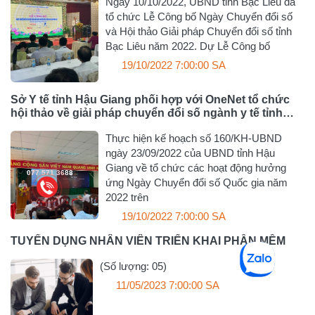
Ngày 10/10/2022, UBND tỉnh Bạc Liêu đã
tổ chức Lễ Công bố Ngày Chuyển đổi số
và Hội thảo Giải pháp Chuyển đổi số tỉnh
Bạc Liêu năm 2022. Dự Lễ Công bố
19/10/2022 7:00:00 SA
Sở Y tế tỉnh Hậu Giang phối hợp với OneNet tổ chức
hội thảo về giải pháp chuyển đổi số ngành y tế tỉnh
Hậu Giang
077 571 3688
Thực hiện kế hoạch số 160/KH-UBND
ngày 23/09/2022 của UBND tỉnh Hậu
Giang về tổ chức các hoạt động hưởng
077 571 3688
ứng Ngày Chuyển đổi số Quốc gia năm
2022 trên
19/10/2022 7:00:00 SA
TUYỂN DỤNG NHÂN VIÊN TRIỂN KHAI PHẦN MỀM
(Số lượng: 05)
11/05/2023 7:00:00 SA