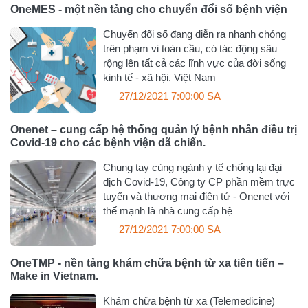
OneMES - một nền tảng cho chuyển đổi số bệnh viện
Chuyển đổi số đang diễn ra nhanh chóng
trên phạm vi toàn cầu, có tác động sâu
rộng lên tất cả các lĩnh vực của đời sống
kinh tế - xã hội. Việt Nam
27/12/2021 7:00:00 SA
Onenet – cung cấp hệ thống quản lý bệnh nhân điều trị
Covid-19 cho các bệnh viện dã chiến.
Chung tay cùng ngành y tế chống lại đại
dịch Covid-19, Công ty CP phần mềm trực
tuyến và thương mại điện tử - Onenet với
thế mạnh là nhà cung cấp hệ
27/12/2021 7:00:00 SA
OneTMP - nền tảng khám chữa bệnh từ xa tiên tiến –
Make in Vietnam.
Khám chữa bệnh từ xa (Telemedicine)