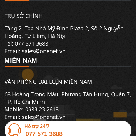
TRỤ SỞ CHÍNH
Tầng 2, Tòa Nhà Mỹ Đình Plaza 2, Số 2 Nguyễn
Hoàng, Từ Liêm, Hà Nội
Tel:
077 571 3688
Email: sales@onenet.vn
MIỀN NAM
VĂN PHÒNG ĐẠI DIỆN MIỀN NAM
68 Hoàng Trọng Mậu, Phường Tân Hưng, Quận 7,
TP. Hồ Chí Minh
Mobile: 0983 23 2618
Email: sales@onenet.vn
077 571 3688
Hỗ trợ 24/7
077 571 3688