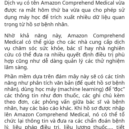
Dịch vụ có tên Amazon Comprehend Medical vừa
được ra mắt hôm thứ ba vừa qua cho phép sử
dụng máy học để trích xuất nhiều dữ liệu quan
trọng từ hồ sơ bệnh nhân.
Nhờ khả năng này, Amazon Comprehend
Medical có thể giúp cho các nhà cung cấp dịch
vụ chăm sóc sức khỏe, bác sĩ hay nhà nghiên
cứu có thể đưa ra nhiều quyết định điều trị phù
hợp cũng như dễ dàng quản lý các thử nghiệm
lâm sàng.
Phần mềm dựa trên đám mây này sẽ có các tính
năng như phân tích văn bản (để quét hồ sơ bệnh
nhân), dùng học máy (machine learning) để “đọc”
các thông tin như đơn thuốc, các ghi chú kèm
theo đơn, các phỏng vấn giữa bác sĩ và bệnh
nhân, hay các báo cáo khác. Khi hồ sơ được nhập
lên Amazon Comprehend Medical, nó có thể tổ
chức lại thông tin và đưa ra các chẩn đoán bệnh
lý, liệu pháp điều trị, liều lượng thuốc,... tiết