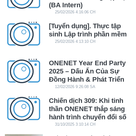
(BA Intern)
25/02/2026 4:16:06 CH
[Tuyển dụng]. Thực tập
sinh Lập trình phần mềm
25/02/2026 4:13:10 CH
ONENET Year End Party
2025 – Dấu Ấn Của Sự
Đồng Hành & Phát Triển
12/02/2026 9:26:08 SA
Chiến dịch 309: Khi tinh
thần ONENET thắp sáng
hành trình chuyển đổi số
31/10/2025 3:10:14 CH