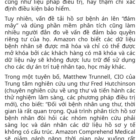
cũng như liệu pháp điều trị, hay thậm chí xác
định điều kiện bảo hiểm.
Tuy nhiên, vấn đề tải hồ sơ bệnh án lên “đám
mây” và dùng phần mềm phân tích cũng làm
nhiều người đắn đo về vấn đề đảm bảo quyền
riêng tư của họ. Amazon cho biết các dữ liệu
bệnh nhân sẽ được mã hóa và chỉ có thể được
mở khóa bởi các khách hàng có mã khóa và các
dữ liệu này sẽ không được lưu trữ để sử dụng
cho các dự án trí tuệ nhân tạo, học máy khác.
Trong một tuyên bố, Matthew Trunnell, CIO của
Trung tâm nghiên cứu ung thư Fred Hutchinson
(chuyên nghiên cứu về ung thư và tiến hành các
thử nghiệm lâm sàng, các phương pháp điều trị
mới), cho biết: “Đối với bệnh nhân ung thư, thời
gian là rất quan trọng. Quá trình phân tích hồ sơ
bệnh nhân đòi hỏi các nhóm nghiên cứu phải
sàng lọc và dán nhãn các dữ liệu hồ sơ y tế
không có cấu trúc. Amazon Comprehend Medical
sẽ giảm gánh nặng thời gian này xuống rất