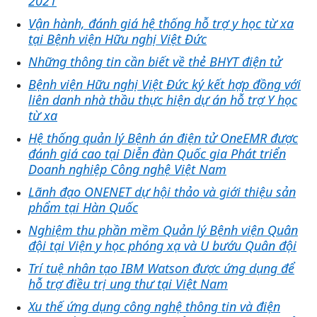
2021
Vận hành, đánh giá hệ thống hỗ trợ y học từ xa
tại Bệnh viện Hữu nghị Việt Đức
Những thông tin cần biết về thẻ BHYT điện tử
Bệnh viện Hữu nghị Việt Đức ký kết hợp đồng với
liên danh nhà thầu thực hiện dự án hỗ trợ Y học
từ xa
Hệ thống quản lý Bệnh án điện tử OneEMR được
đánh giá cao tại Diễn đàn Quốc gia Phát triển
Doanh nghiệp Công nghệ Việt Nam
Lãnh đạo ONENET dự hội thảo và giới thiệu sản
phẩm tại Hàn Quốc
Nghiệm thu phần mềm Quản lý Bệnh viện Quân
đội tại Viện y học phóng xạ và U bướu Quân đội
Trí tuệ nhân tạo IBM Watson được ứng dụng để
hỗ trợ điều trị ung thư tại Việt Nam
Xu thế ứng dụng công nghệ thông tin và điện