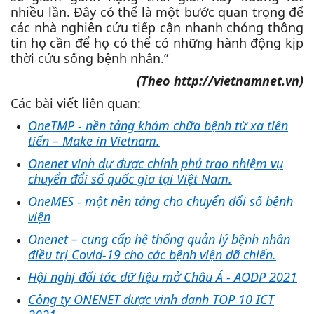
nhiều lần. Đây có thể là một bước quan trọng để
các nhà nghiên cứu tiếp cận nhanh chóng thông
tin họ cần để họ có thể có những hành động kịp
thời cứu sống bệnh nhân.”
(Theo http://vietnamnet.vn)
Các bài viết liên quan:
OneTMP - nền tảng khám chữa bệnh từ xa tiên
tiến – Make in Vietnam.
Onenet vinh dự được chính phủ trao nhiệm vụ
chuyển đổi số quốc gia tại Việt Nam.
OneMES - một nền tảng cho chuyển đổi số bệnh
viện
Onenet – cung cấp hệ thống quản lý bệnh nhân
điều trị Covid-19 cho các bệnh viện dã chiến.
Hội nghị đối tác dữ liệu mở Châu Á - AODP 2021
Công ty ONENET được vinh danh TOP 10 ICT